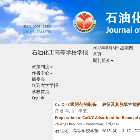
2026年8月6日 星期四
石油化工高等学校学报
首页
期刊简介
政策制度
作者中心
编委会
转到大学学报
学校首页
English
C u O / C吸附剂的制备、 表征及其脱氯性能
庄 超, 牟川川, 李 艺,
Preparation of CuO/C Adsorbent for Removal o
Zhuang Chao, Mou Chuanchuan, Li Yi,et al
石油化工高等学校学报 . 2015, (
4
): 13 -17 . D