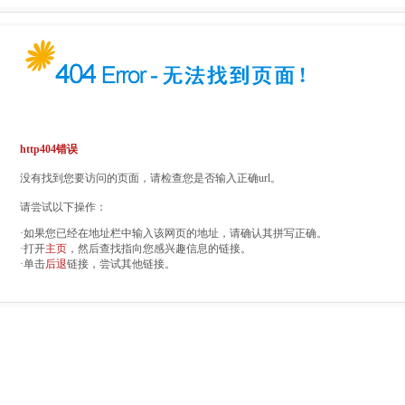
http404错误
没有找到您要访问的页面，请检查您是否输入正确url。
请尝试以下操作：
·如果您已经在地址栏中输入该网页的地址，请确认其拼写正确。
·打开
主页
，然后查找指向您感兴趣信息的链接。
·单击
后退
链接，尝试其他链接。