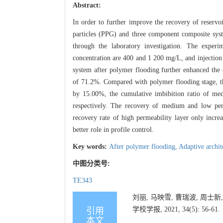
Abstract:
In order to further improve the recovery of reservoi
particles (PPG) and three component composite syst
through the laboratory investigation. The exper
concentration are 400 and 1 200 mg/L, and injection 
system after polymer flooding further enhanced the 
of 71.2%. Compared with polymer flooding stage, th
by 15.00%, the cumulative imbibition ratio of me
respectively. The recovery of medium and low per
recovery rate of high permeability layer only incre
better role in profile control.
Key words:
After polymer flooding,
Adaptive archit
中图分类号:
TE343
刘丽, 马映雪, 曹瑞波, 周士
学校学报, 2021, 34(5): 56-61.
引用
本文