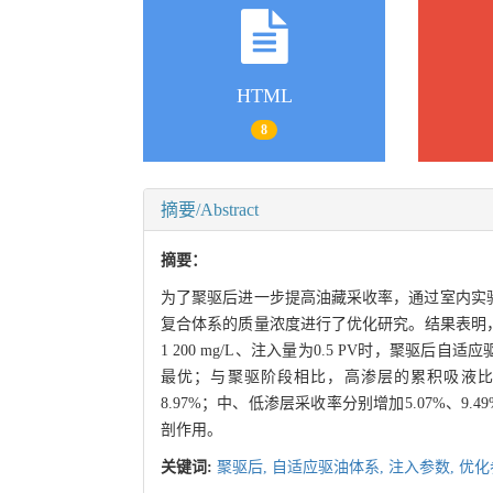
HTML
8
摘要/Abstract
摘要：
为了聚驱后进一步提高油藏采收率，通过室内实
复合体系的质量浓度进行了优化研究。结果表明，当
1 200 mg/L、注入量为0.5 PV时，聚驱后自
最优；与聚驱阶段相比，高渗层的累积吸液比例降
8.97%；中、低渗层采收率分别增加5.07%、9
剖作用。
关键词:
聚驱后,
自适应驱油体系,
注入参数,
优化