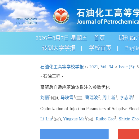
2026年8月7日 星期五
首页
期刊简
转到大学学报
学校首页
Engli
石油化工高等学校学报
››
2021
,
Vol. 34
››
Issue (5)
: 
• 石油工程 •
聚驱后自适应驱油体系注入参数优化
1
1
2
1
1
刘丽
(
),
马映雪
(
),
曹瑞波
,
周士新
,
李志浩
Optimization of Injection Parameters of Adaptive Floo
1
1
2
Li Liu
(
),
Yingxue Ma
(
),
Ruibo Cao
,
Shixin Zho