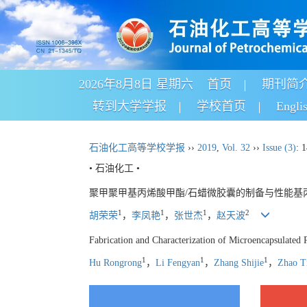
2026年8月8日 星期六
首页
期刊简
转到大学学报
学校首页
Engli
石油化工高等学校学报
››
2019
,
Vol. 32
››
Issue (3)
: 
• 石油化工 •
聚甲聚甲基丙烯酸甲酯/石蜡微胶囊的制备与性能基
1
1
1
2
胡荣荣
，
李凤艳
，
张世杰
，
赵天波
Fabrication and Characterization of Microencapsulated
1
1
1
Hu Rongrong
，
Li Fengyan
，
Zhang Shijie
，
Zhao T