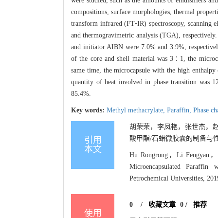
were studied, such as the amounts of emulsifiers and 
compositions, surface morphologies, thermal propertie
transform infrared (FT⁃IR) spectroscopy, scanning 
and thermogravimetric analysis (TGA), respectively.
and initiator AIBN were 7.0% and 3.9%, respectivel
of the core and shell material was 3∶1, the microc
same time, the microcapsule with the high enthalpy 
quantity of heat involved in phase transition was 1
85.4%.
Key words:
Methyl methacrylate,
Paraffin,
Phase ch
胡荣荣，李凤艳，张世杰，赵
酸甲酯/石蜡微胶囊的制备与性能[J].
引用
本文
Hu Rongrong，Li Fengyan，Zha
Microencapsulated Paraffin 
Petrochemical Universities, 201
0
/
收藏文章
0
/
推荐
使用