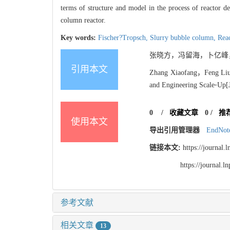
terms of structure and model in the process of reactor d
column reactor.
Key words:
Fischer?Tropsch,
Slurry bubble column,
Rea
张晓方，冯留海，卜亿峰，门卓
引用本文
Zhang Xiaofang，Feng Liuh
and Engineering Scale⁃Up[J]
0
/
收藏文章
0
/
推
使用本文
导出引用管理器
EndNot
链接本文:
https://journal
https://journal.
参考文献
相关文章
13