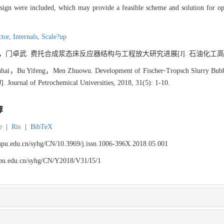
esign were included, which may provide a feasible scheme and solution for op
ctor,
Internals,
Scale?up
武. 费托合成浆态床反应器结构与工程放大研究进展[J]. 石油化工高等学校学报, 2
ai，Bu Yifeng，Men Zhuowu. Development of Fischer⁃Tropsch Slurry Bubble
. Journal of Petrochemical Universities, 2018, 31(5): 1-10.
荐
e
|
Ris
|
BibTeX
.lnpu.edu.cn/syhg/CN/10.3969/j.issn.1006-396X.2018.05.001
lnpu.edu.cn/syhg/CN/Y2018/V31/I5/1