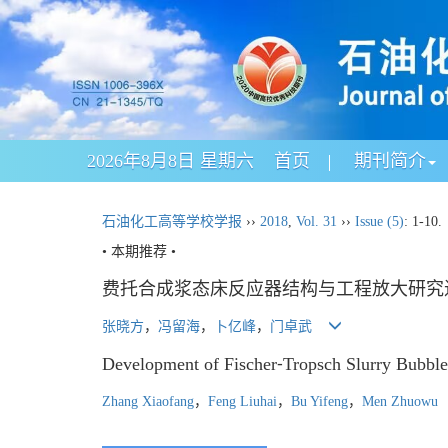
2026年8月8日 星期六
首页
期刊简介
石油化工高等学校学报
››
2018
,
Vol. 31
››
Issue (5)
: 1-10.
• 本期推荐 •
费托合成浆态床反应器结构与工程放大研究
张晓方
，
冯留海
，
卜亿峰
，
门卓武
Development of Fischer⁃Tropsch Slurry Bubble
Zhang Xiaofang
，
Feng Liuhai
，
Bu Yifeng
，
Men Zhuowu