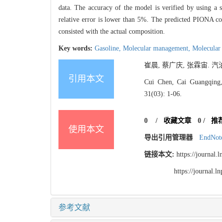
data. The accuracy of the model is verified by using a 
relative error is lower than 5%. The predicted PIONA com
consisted with the actual composition.
Key words:
Gasoline,
Molecular management,
Molecular
崔晨, 蔡广庆, 张霖宙. 汽油
引用本文
Cui Chen, Cai Guangqing,
31(03): 1-06.
0
/
收藏文章
0
/
推
使用本文
导出引用管理器
EndNot
链接本文:
https://journal
https://journal.
参考文献