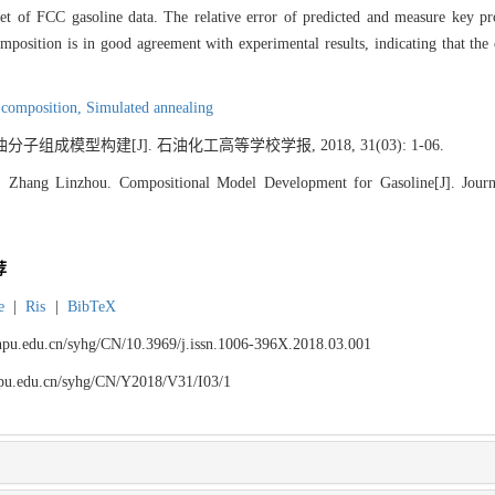
set of FCC gasoline data. The relative error of predicted and measure key p
position is in good agreement with experimental results, indicating that the 
 composition,
Simulated annealing
分子组成模型构建[J]. 石油化工高等学校学报, 2018, 31(03): 1-06.
 Zhang Linzhou. Compositional Model Development for Gasoline[J]. Journal
荐
e
|
Ris
|
BibTeX
.lnpu.edu.cn/syhg/CN/10.3969/j.issn.1006-396X.2018.03.001
lnpu.edu.cn/syhg/CN/Y2018/V31/I03/1