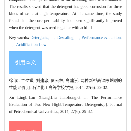
The results showed that the detergent has good corrosion for three
kinds of scale at high temperature. At the same time, the study
found that the core permeability had been significantly improved
when the detergent was used together with acid. 
Key words:
Detergents,
,
Descaling,
,
Performance evaluation,
,
Acidification flow
引用本文
徐 凌, 兰夕堂, 刘建忠, 贾云林, 高建崇. 两种新型高温除垢剂的
性能评价[J]. 石油化工高等学校学报, 2014, 27(6): 29-32.
Xu Ling,Lan Xitang,Liu Jianzhong,et al. The Performance
Evaluation of Two New HighTemperature Detergents[J]. Journal
of Petrochemical Universities, 2014, 27(6): 29-32.