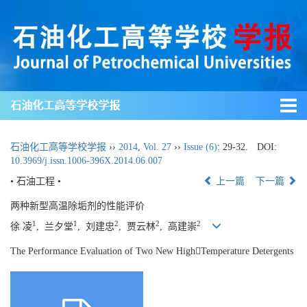
石油化工高等学校学报
石油化工高等学校学报
››
2014
,
Vol. 27
››
Issue (6)
: 29-32.
DOI:
10.3969/j.issn.1006-396X.2014.06.007
• 石油工程 •
上一篇
下一篇
两种新型高温除垢剂的性能评价
1
1
2
2
2
徐 凌
, 兰夕堂
, 刘建忠
, 贾云林
, 高建崇
The Performance Evaluation of Two New HighTemperature Detergents