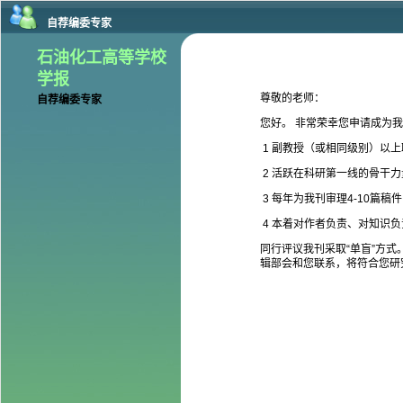
自荐编委专家
石油化工高等学校
学报
尊敬的老师：
自荐编委专家
您好。 非常荣幸您申请成为
1 副教授（或相同级别）以上
2 活跃在科研第一线的骨干力
3 每年为我刊审理4-10篇稿
4 本着对作者负责、对知识
同行评议我刊采取“单盲”方
辑部会和您联系，将符合您研