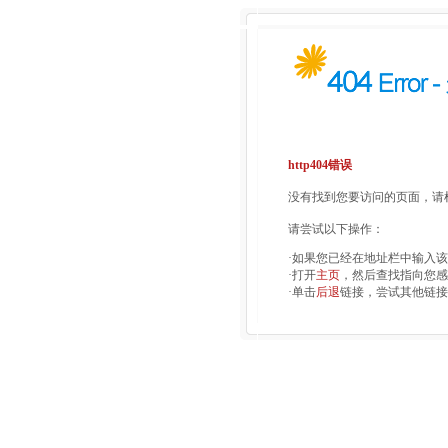
http404错误
没有找到您要访问的页面，请检
请尝试以下操作：
·如果您已经在地址栏中输入
·打开
主页
，然后查找指向您感
·单击
后退
链接，尝试其他链接