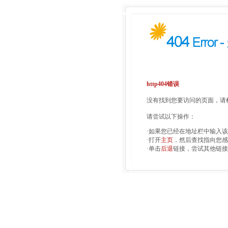
http404错误
没有找到您要访问的页面，请检
请尝试以下操作：
·如果您已经在地址栏中输入
·打开
主页
，然后查找指向您感
·单击
后退
链接，尝试其他链接