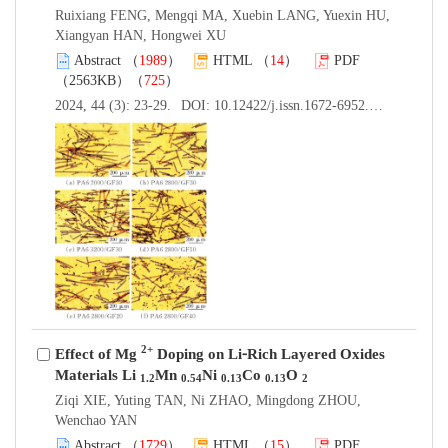
Ruixiang FENG, Mengqi MA, Xuebin LANG, Yuexin HU,
Xiangyan HAN, Hongwei XU
Abstract
（
1989
）
HTML
（
14
）
PDF
（2563KB）（
725
）
2024, 44 (3): 23-29.
DOI:
10.12422/j.issn.1672-6952.2024.03.004
2+
Effect of Mg
Doping on Li⁃Rich Layered Oxides
Materials Li
Mn
Ni
Co
O
1.2
0.54
0.13
0.13
2
Ziqi XIE, Yuting TAN, Ni ZHAO, Mingdong ZHOU,
Wenchao YAN
Abstract
（
1729
）
HTML
（
15
）
PDF