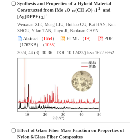
Synthesis and Properties of a Hybrid Material
2-
Constructed from [Mo
O
(CH
O)
]
and
4
10
3
6
+
[Ag(DPPE)
]
2
Wenxuan XIE, Meng LIU, Huihao GU, Kai HAN, Kun
ZHOU, Yifan TAN, Jiuyu JI, Baokuan CHEN
Abstract
（
1654
）
HTML
（
19
）
PDF
（1762KB）（
1055
）
2024, 44 (3): 30-36.
DOI:
10.12422/j.issn.1672-6952.2024.03.005
Effect of Glass Fiber Mass Fraction on Properties of
Nylon 6/Glass Fiber Composites