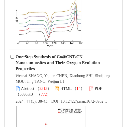
One⁃Step Synthesis of Co@CNT/CN
Nanocomposites and Their Oxygen Evolution
Properties
Wencai ZHANG, Yajuan CHEN, Xiaohong SHI, Shuijiang
MOU, Jing TANG, Weijun LI
Abstract
（
2313
）
HTML
（
14
）
PDF
（3398KB）（
772
）
2024, 44 (5): 38-43.
DOI:
10.12422/j.issn.1672-6952.2024.05.006