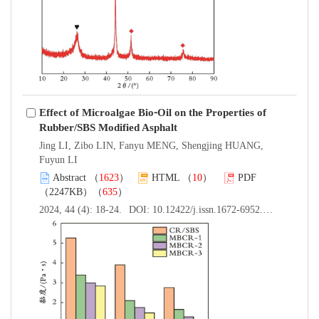
Effect of Microalgae Bio⁃Oil on the Properties of
Rubber/SBS Modified Asphalt
Jing LI, Zibo LIN, Fanyu MENG, Shengjing HUANG,
Fuyun LI
Abstract
（
1623
）
HTML
（
10
）
PDF
（2247KB）（
635
）
2024, 44 (4): 18-24.
DOI:
10.12422/j.issn.1672-6952.2024.04.003