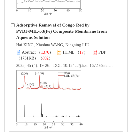
Adsorptive Removal of Congo Red by
PVDF/MIL⁃53(Fe) Composite Membrane from
Aqueous Solution
Hai XING, Xiaohua WANG, Ningning LIU
Abstract
（
1376
）
HTML
（
17
）
PDF
（1731KB）（
892
）
2025, 45 (4): 19-26.
DOI:
10.12422/j.issn.1672-6952.2025.04.003