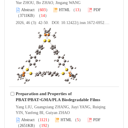
Yue ZHOU, Bo ZHAO, Jingang WANG
Abstract
（
603
）
HTML
（
13
）
PDF
（3711KB）（
14
）
2026, 46 (3): 42-50.
DOI:
10.12422/j.issn.1672-6952.2026.03.006
Preparation and Properties of
PBAT/PBAT⁃GMA/PLA Biodegradable Films
Yang LIU, Guangxiang ZHANG, Jiayi YANG, Ruiqing
YIN, Yanfeng BI, Guiyan ZHAO
Abstract
（
1121
）
HTML
（
5
）
PDF
（2651KB）（
192
）