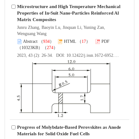
Microstructure and High Temperature Mechanical
Properties of In⁃Suit Nano⁃Particles Reinforced Al
Matrix Composites
Junru Zhang, Baoyin Lu, Jinquan Li, Yuning Zan,
Wenguang Wang
Abstract
（
934
）
HTML
（
17
）
PDF
（10323KB）（
274
）
2023, 43 (2): 26-34.
DOI:
10.12422/j.issn.1672-6952.2023.02.005
Progress of Molybdate⁃Based Perovskites as Anode
Materials for Solid Oxide Fuel Cells