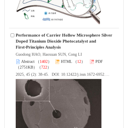
Performance of Carrier Hollow Microsphere Silver
Doped Titanium Dioxide Photocatalyst and
First⁃Principles Analysis
Guodong HAO, Haoxuan SUN, Cong LI
Abstract
（
1402
）
HTML
（
12
）
PDF
（2751KB）（
722
）
2025, 45 (2): 38-45.
DOI:
10.12422/j.issn.1672-6952.2025.02.005