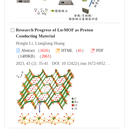
Research Progress of Ln⁃MOF as Proton
Conducting Material
Honglu Li, Liangliang Huang
Abstract
（
1616
）
HTML
（
41
）
PDF
（1489KB）（
2063
）
2023, 43 (2): 35-41.
DOI:
10.12422/j.issn.1672-6952.2023.02.006