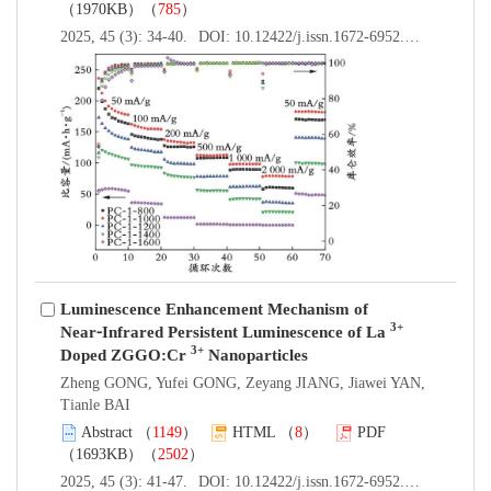
（1970KB）（
785
）
2025, 45 (3): 34-40.
DOI:
10.12422/j.issn.1672-6952.2025.03.005
Luminescence Enhancement Mechanism of
3+
Near⁃Infrared Persistent Luminescence of La
3+
Doped ZGGO:Cr
Nanoparticles
Zheng GONG, Yufei GONG, Zeyang JIANG, Jiawei YAN,
Tianle BAI
Abstract
（
1149
）
HTML
（
8
）
PDF
（1693KB）（
2502
）
2025, 45 (3): 41-47.
DOI:
10.12422/j.issn.1672-6952.2025.03.006