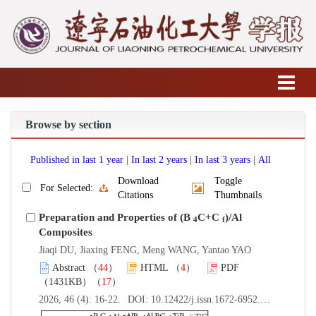
Browse by section
Published in last 1 year
|
In last 2 years
|
In last 3 years
|
All
Download
Toggle
For Selected:
Citations
Thumbnails
Preparation and Properties of (B
C+C
)/Al
4
f
Composites
Jiaqi DU, Jiaxing FENG, Meng WANG, Yantao YAO
Abstract
（
44
）
HTML
（
4
）
PDF
（1431KB）（
17
）
2026, 46 (4): 16-22.
DOI:
10.12422/j.issn.1672-6952.2026.04.003