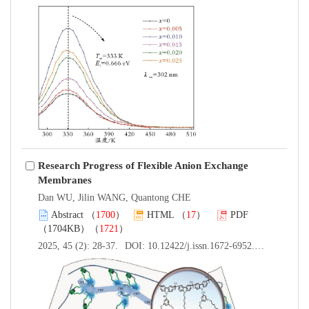
Research Progress of Flexible Anion Exchange
Membranes
Dan WU, Jilin WANG, Quantong CHE
Abstract
（
1700
）
HTML
（
17
）
PDF
（1704KB）（
1721
）
2025, 45 (2): 28-37.
DOI:
10.12422/j.issn.1672-6952.2025.02.004