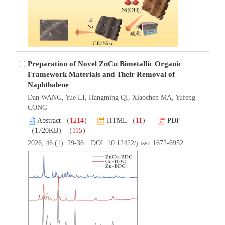
Preparation of Novel ZnCu Bimetallic Organic
Framework Materials and Their Removal of
Naphthalene
Dan WANG, Yue LI, Hangming QI, Xiaochen MA, Yufeng
CONG
Abstract
（
1214
）
HTML
（
11
）
PDF
（1720KB）（
115
）
2026, 46 (1): 29-36.
DOI:
10.12422/j.issn.1672-6952.2026.01.004