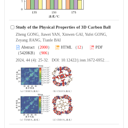
Study of the Physical Properties of 3D Carbon Ball
Zheng GONG, Jiawei YAN, Xinwen GAI, Yufei GONG,
Zeyang JIANG, Tianle BAI
Abstract
（
2000
）
HTML
（
12
）
PDF
（5420KB）（
906
）
2024, 44 (4): 25-32.
DOI:
10.12422/j.issn.1672-6952.2024.04.004