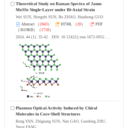
Theoretical Study on Raman Spectra of Janus
MoSSe Single⁃Layer under Bi⁃Axial Strain
Wei SUN, Hongzhi SUN, Bo ZHAO, Huaihong GUO
Abstract
（
2043
）
HTML
（
20
）
PDF
（3619KB）（
1718
）
2024, 44 (1): 35-42.
DOI:
10.12422/j.issn.1672-6952.2024.01.006
Plasmon Optical Activity Induced by Chiral
Molecules in Core⁃Shell Structures
Rong YAN, Zhiguang SUN, Nan GAO, Guodong ZHU,
Yurui FANG