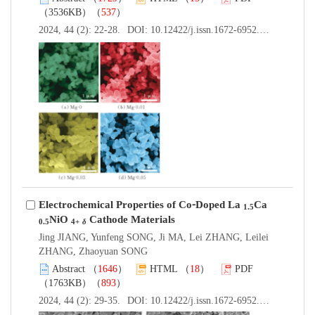
（3536KB）（
537
）
2024, 44 (2): 22-28.
DOI:
10.12422/j.issn.1672-6952.2024.02.004
Electrochemical Properties of Co⁃Doped La
Ca
1.5
NiO
Cathode Materials
0.5
4+
δ
Jing JIANG, Yunfeng SONG, Ji MA, Lei ZHANG, Leilei
ZHANG, Zhaoyuan SONG
Abstract
（
1646
）
HTML
（
18
）
PDF
（1763KB）（
893
）
2024, 44 (2): 29-35.
DOI:
10.12422/j.issn.1672-6952.2024.02.005