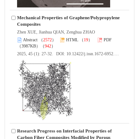
Mechanical Properties of Graphene/Polypropylene
Composites
Zhen XUE, Jianhua QIAN, Zenghua ZHAO
Abstract
（
2572
）
HTML
（
19
）
PDF
（3987KB）（
942
）
2025, 45 (1): 27-32.
DOI:
10.12422/j.issn.1672-6952.2025.01.004
Research Progress on Interfacial Properties of
Carbon Fiber Composites Modified by Porous