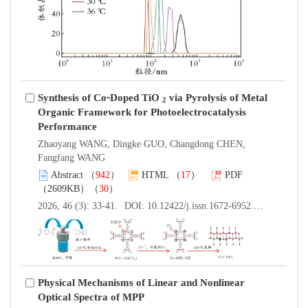
Synthesis of Co⁃Doped TiO
via Pyrolysis of Metal
2
Organic Framework for Photoelectrocatalysis
Performance
Zhaoyang WANG, Dingke GUO, Changdong CHEN,
Fangfang WANG
Abstract
（
942
）
HTML
（
17
）
PDF
（2609KB）（
30
）
2026, 46 (3): 33-41.
DOI:
10.12422/j.issn.1672-6952.2026.03.005
Physical Mechanisms of Linear and Nonlinear
Optical Spectra of MPP