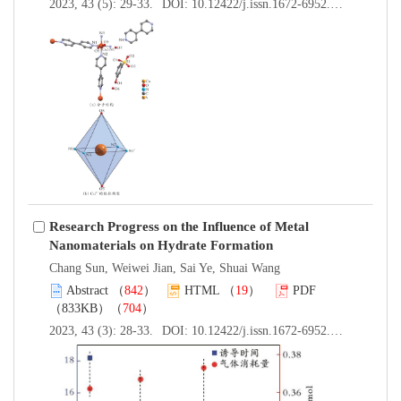
2023, 43 (5): 29-33.
DOI:
10.12422/j.issn.1672-6952.2023.05.005
Research Progress on the Influence of Metal
Nanomaterials on Hydrate Formation
Chang Sun, Weiwei Jian, Sai Ye, Shuai Wang
Abstract
（
842
）
HTML
（
19
）
PDF
（833KB）（
704
）
2023, 43 (3): 28-33.
DOI:
10.12422/j.issn.1672-6952.2023.03.005