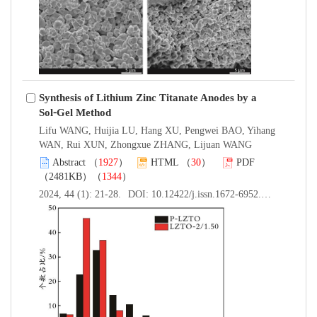
Synthesis of Lithium Zinc Titanate Anodes by a
Sol⁃Gel Method
Lifu WANG, Huijia LU, Hang XU, Pengwei BAO, Yihang
WAN, Rui XUN, Zhongxue ZHANG, Lijuan WANG
Abstract
（
1927
）
HTML
（
30
）
PDF
（2481KB）（
1344
）
2024, 44 (1): 21-28.
DOI:
10.12422/j.issn.1672-6952.2024.01.004