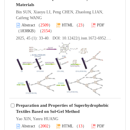
Materials
Bin SUN, Xiaoyu LI, Peng CHEN, Zhaolong LIAN,
Caifeng WANG
Abstract
（
2509
）
HTML
（
23
）
PDF
（1838KB）（
2154
）
2025, 45 (1): 33-40.
DOI:
10.12422/j.issn.1672-6952.2025.01.005
Preparation and Properties of Superhydrophobic
Textiles Based on Sol⁃Gel Method
Yao XIN, Yanru HUANG
Abstract
（
2002
）
HTML
（
13
）
PDF