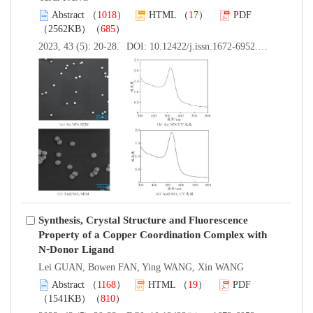
Abstract
（
1018
）
HTML
（
17
）
PDF
（2562KB）（
685
）
2023, 43 (5): 20-28.
DOI:
10.12422/j.issn.1672-6952.2023.05.004
Synthesis, Crystal Structure and Fluorescence
Property of a Copper Coordination Complex with
N⁃Donor Ligand
Lei GUAN, Bowen FAN, Ying WANG, Xin WANG
Abstract
（
1168
）
HTML
（
19
）
PDF
（1541KB）（
810
）