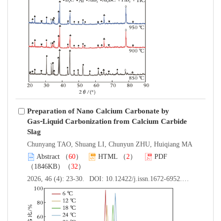
Preparation of Nano Calcium Carbonate by
Gas⁃Liquid Carbonization from Calcium Carbide
Slag
Chunyang TAO, Shuang LI, Chunyun ZHU, Huiqiang MA
Abstract
（
60
）
HTML
（
2
）
PDF
（1846KB）（
32
）
2026, 46 (4): 23-30.
DOI:
10.12422/j.issn.1672-6952.2026.04.004