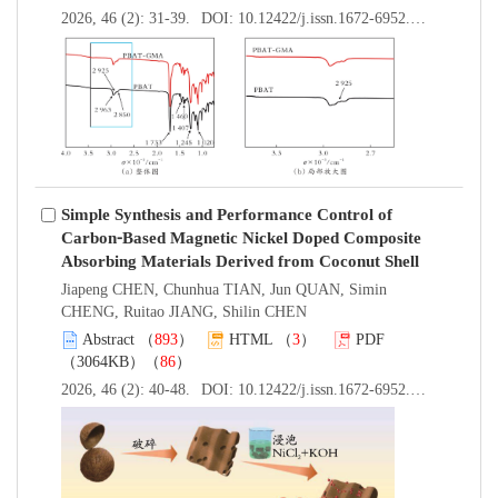
2026, 46 (2): 31-39.
DOI:
10.12422/j.issn.1672-6952.2026.02.004
Simple Synthesis and Performance Control of
Carbon⁃Based Magnetic Nickel Doped Composite
Absorbing Materials Derived from Coconut Shell
Jiapeng CHEN, Chunhua TIAN, Jun QUAN, Simin
CHENG, Ruitao JIANG, Shilin CHEN
Abstract
（
893
）
HTML
（
3
）
PDF
（3064KB）（
86
）
2026, 46 (2): 40-48.
DOI:
10.12422/j.issn.1672-6952.2026.02.005