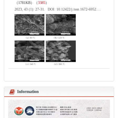
（1781KB）（
3385
）
2023, 43 (1): 27-31.
DOI:
10.12422/j.issn.1672-6952.2023.01.005
Information