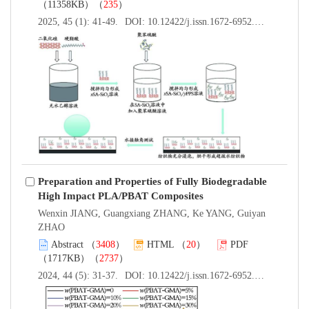
（11358KB）（
235
）
2025, 45 (1): 41-49.
DOI:
10.12422/j.issn.1672-6952.2025.01.006
Preparation and Properties of Fully Biodegradable
High Impact PLA/PBAT Composites
Wenxin JIANG, Guangxiang ZHANG, Ke YANG, Guiyan
ZHAO
Abstract
（
3408
）
HTML
（
20
）
PDF
（1717KB）（
2737
）
2024, 44 (5): 31-37.
DOI:
10.12422/j.issn.1672-6952.2024.05.005