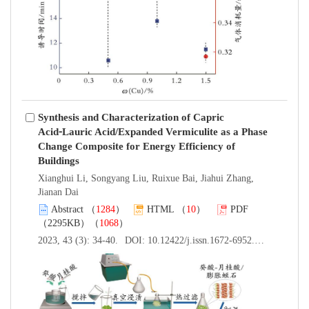
Synthesis and Characterization of Capric
Acid⁃Lauric Acid/Expanded Vermiculite as a Phase
Change Composite for Energy Efficiency of
Buildings
Xianghui Li, Songyang Liu, Ruixue Bai, Jiahui Zhang,
Jianan Dai
Abstract
（
1284
）
HTML
（
10
）
PDF
（2295KB）（
1068
）
2023, 43 (3): 34-40.
DOI:
10.12422/j.issn.1672-6952.2023.03.006