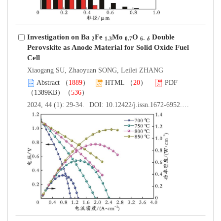
Investigation on Ba
Fe
Mo
O
Double
2
1.3
0.7
6-
δ
Perovskite as Anode Material for Solid Oxide Fuel
Cell
Xiaogang SU, Zhaoyuan SONG, Leilei ZHANG
Abstract
（
1889
）
HTML
（
20
）
PDF
（1389KB）（
536
）
2024, 44 (1): 29-34.
DOI:
10.12422/j.issn.1672-6952.2024.01.005