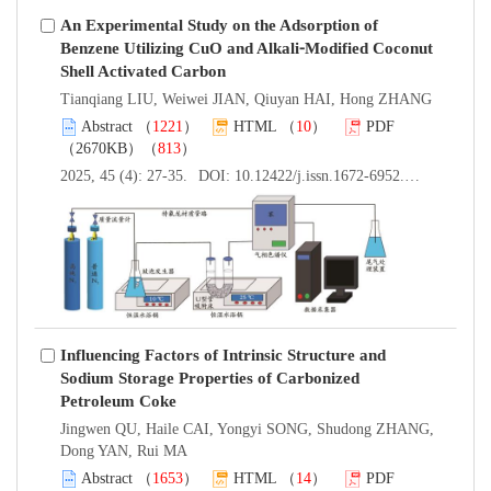
An Experimental Study on the Adsorption of
Benzene Utilizing CuO and Alkali⁃Modified Coconut
Shell Activated Carbon
Tianqiang LIU, Weiwei JIAN, Qiuyan HAI, Hong ZHANG
Abstract
（
1221
）
HTML
（
10
）
PDF
（2670KB）（
813
）
2025, 45 (4): 27-35.
DOI:
10.12422/j.issn.1672-6952.2025.04.004
Influencing Factors of Intrinsic Structure and
Sodium Storage Properties of Carbonized
Petroleum Coke
Jingwen QU, Haile CAI, Yongyi SONG, Shudong ZHANG,
Dong YAN, Rui MA
Abstract
（
1653
）
HTML
（
14
）
PDF