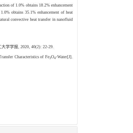
fraction of 1.0% obtains 18.2% enhancement
of 1.0% obtains 35.1% enhancement of heat
tural convective heat transfer in nanofluid
 2020, 40(2): 22-29.
nsfer Characteristics of Fe
O
⁃Water[J].
3
4