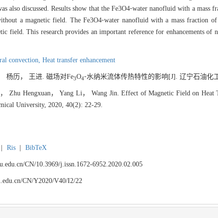
was also discussed. Results show that the Fe3O4⁃water nanofluid with a mass 
without a magnetic field. The Fe3O4⁃water nanofluid with a mass fraction 
ic field. This research provides an important reference for enhancements of na
ral convection,
Heat transfer enhancement
 杨历， 王进. 磁场对Fe
O
⁃水纳米流体传热特性的影响[J]. 辽宁石油化工大学学报,
3
4
 Zhu Hengxuan， Yang Li， Wang Jin. Effect of Magnetic Field on Heat Tra
mical University, 2020, 40(2): 22-29.
|
Ris
|
BibTeX
npu.edu.cn/CN/10.3969/j.issn.1672-6952.2020.02.005
npu.edu.cn/CN/Y2020/V40/I2/22