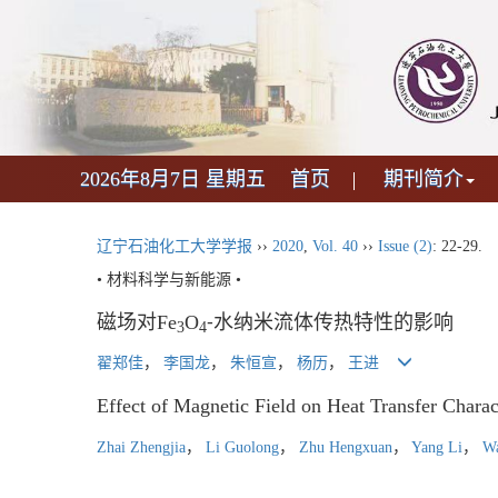
2026年8月7日 星期五
首页
期刊简介
辽宁石油化工大学学报
››
2020
,
Vol. 40
››
Issue (2)
: 22-29.
• 材料科学与新能源 •
磁场对Fe
O
⁃水纳米流体传热特性的影响
3
4
翟郑佳
，
李国龙
，
朱恒宣
，
杨历
，
王进
Effect of Magnetic Field on Heat Transfer Charact
Zhai Zhengjia
，
Li Guolong
，
Zhu Hengxuan
，
Yang Li
，
Wa