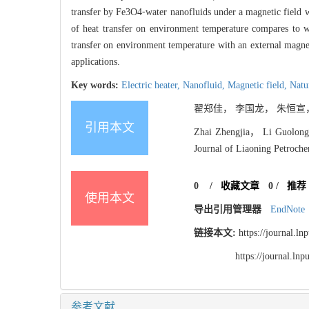
transfer by Fe3O4⁃water nanofluids under a magnetic field 
of heat transfer on environment temperature compares to 
transfer on environment temperature with an external magnet
applications.
Key words:
Electric heater,
Nanofluid,
Magnetic field,
Natu
翟郑佳， 李国龙， 朱恒宣，
引用本文
Zhai Zhengjia， Li Guolong，
Journal of Liaoning Petroche
0
/
收藏文章
0
/
推荐
使用本文
导出引用管理器
EndNote
链接本文:
https://journal.l
https://journal.l
参考文献