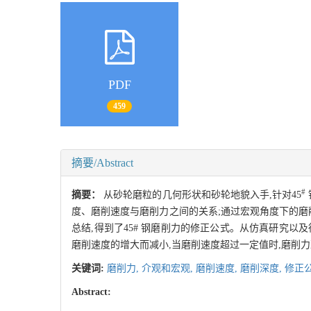
PDF
459
摘要/Abstract
#
摘要：
从砂轮磨粒的几何形状和砂轮地貌入手,针对45
度、磨削速度与磨削力之间的关系;通过宏观角度下的磨
总结,得到了45# 钢磨削力的修正公式。从仿真研究以
磨削速度的增大而减小,当磨削速度超过一定值时,磨削
关键词:
磨削力,
介观和宏观,
磨削速度,
磨削深度,
修正
Abstract: