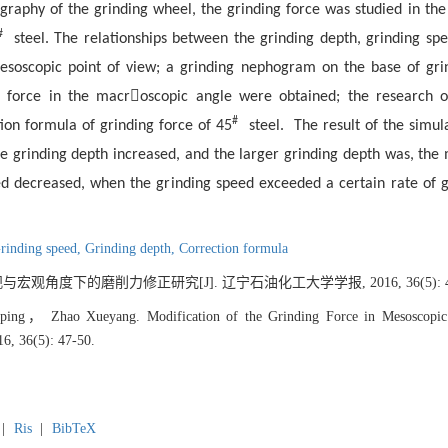
graphy of the grinding wheel, the grinding force was studied in th
#
steel. The relationships between the grinding depth, grinding sp
mesoscopic point of view; a grinding nephogram on the base of gr

g force in the macr
oscopic angle were obtained; the research 
#
on formula of grinding force of 45
steel.
The result of the simul
e grinding depth increased, and the larger grinding depth was, the 
ed decreased, when the grinding speed exceeded a certain rate of g
rinding speed,
Grinding depth,
Correction formula
宏观角度下的磨削力修正研究[J]. 辽宁石油化工大学学报, 2016, 36(5): 47
， Zhao Xueyang. Modification of the Grinding Force in Mesoscopic an
16, 36(5): 47-50.
|
Ris
|
BibTeX