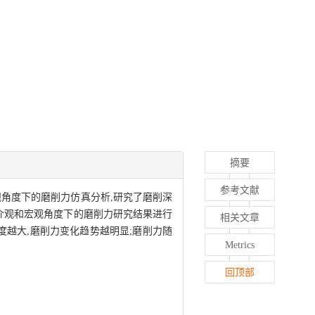
摘要
参考文献
角度下的磨削力仿真分析,研究了磨削深
介观和宏观角度下的磨削力研究结果进行
相关文章
度越大,磨削力变化趋势越明显;磨削力随
Metrics
回顶部