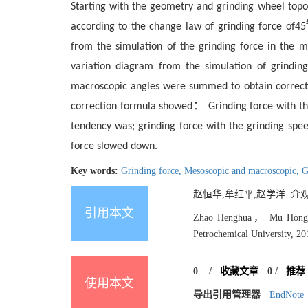
Starting with the geometry and grinding wheel topo
according to the change law of grinding force of45
from the simulation of the grinding force in the 
variation diagram from the simulation of grindin
macroscopic angles were summed to obtain correcti
：
correction formula showed
Grinding force with th
tendency was; grinding force with the grinding spe
force slowed down.
Key words:
Grinding force,
Mesoscopic and macroscopic,
G
赵恒华,牟红平,赵学洋. 介观与
引用本文
Zhao Henghua， Mu Hongping
Petrochemical University, 20
0
/
收藏文章
0
/
推荐
使用本文
导出引用管理器
EndNote