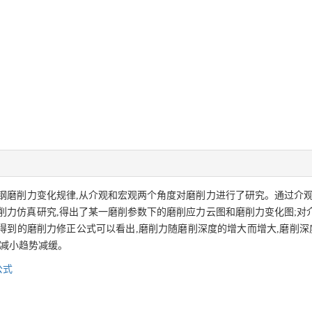
钢磨削力变化规律,从介观和宏观两个角度对磨削力进行了研究。通过介观
削力仿真研究,得出了某一磨削参数下的磨削应力云图和磨削力变化图;对
及得到的磨削力修正公式可以看出,磨削力随磨削深度的增大而增大,磨削深
力减小趋势减缓。
公式