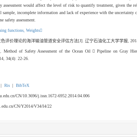
y assessment would affect the level of risk to quantify treatment, given the rel
ll sample, incomplete information and lack of experience with the uncertainty ca
ine safety assessment.
ing functions,
Weights
评价理论的海洋输油管道安全评估方法[J]. 辽宁石油化工大学学报, 2014, 34(4
Method of Safety Assessment of the Ocean Oil  Pipeline on Gray Hierar
14, 34(4): 22-26.
|
Ris
|
BibTeX
npu.edu.cn/CN/10.3696/j.issn.1672-6952.2014.04.006
npu.edu.cn/CN/Y2014/V34/I4/22