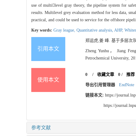
use of multilevel gray theory, the pipeline system for safet
results. Multilevel grey evaluation method for less data, sma
practical, and could be used to service for the offshore pipel
Key words:
Gray league,
Quantitative analysis,
AHP,
Whiten
郑运虎,姜 峰. 基于多层次灰色
引用本文
Zheng Yunhu， Jiang Feng. 
Petrochemical University, 20
0
/
收藏文章
0
/
推荐
使用本文
导出引用管理器
EndNote
链接本文:
https://journal.l
https://journal.l
参考文献