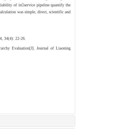
iability of inservice pipeline quantify the
lculation was simple, direct, scientific and
): 22-26.
chy Evaluation[J]. Journal of Liaoning