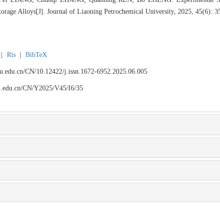
age Alloys[J]. Journal of Liaoning Petrochemical University, 2025, 45(6): 3
|
Ris
|
BibTeX
npu.edu.cn/CN/10.12422/j.issn.1672-6952.2025.06.005
npu.edu.cn/CN/Y2025/V45/I6/35