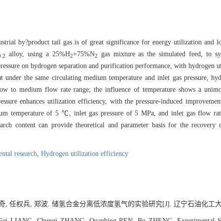
trial by?product tail gas is of great significance for energy utilization and 
alloy, using a 25%H
+75%N
gas mixture as the simulated feed, to sys
0.2
2
2
pressure on hydrogen separation and purification performance, with hydrogen uti
at under the same circulating medium temperature and inlet gas pressure, hyd
e low to medium flow rate range; the influence of temperature shows a unim
ressure enhances utilization efficiency, with the pressure-induced improvem
dium temperature of 5 ℃, inlet gas pressure of 5 MPa, and inlet gas flow ra
arch content can provide theoretical and parameter basis for the recovery o
ntal research,
Hydrogen utilization efficiency
, 任权兵, 郑波. 储氢合金分离低浓度氢气的实验研究[J]. 辽宁石油化工大学学报, 20
ei LIANG, Chunqi ZHANG, Quanbing REN, Bo ZHENG. Experimental Stud