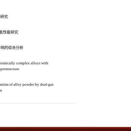
响研究
渗氢性能研究
能影响的综合分析
hemically complex alloys with
uperstructure
anism of alloy powder by dual-gas
on