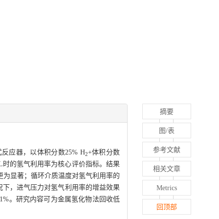
摘要
图/表
参考文献
反应器，以体积分数25% H
+体积分数
2
 L时的氢气利用率为核心评价指标。结果
相关文章
更为显著；循环介质温度对氢气利用率的
况下，进气压力对氢气利用率的增益效果
Metrics
7.1%。研究内容可为金属氢化物法回收低
回顶部