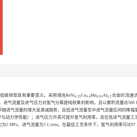
碳转型具有重要意义。采用填充ReNi
Co
Mn
Al
合金的流通式
4.35
0.4
0.05
0.2
、进气流量及进气压力对氢气分离提纯效果的影响，且以累积流量达500
率随进气流量的增大呈递减趋势，且低进气流量至中进气流量区间的降幅
力学与动力学性能）；进气压力升高可提升氢气利用率，且在低进气流量工
5 MPa，进气流量为5 L/min。在最佳工艺条件下，氢气利用率可达9