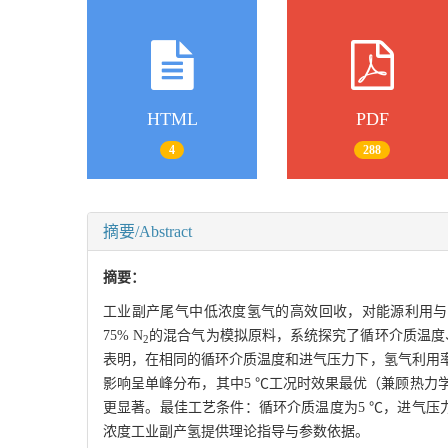
HTML
PDF
4
288
摘要/Abstract
摘要：
工业副产尾气中低浓度氢气的高效回收，对能源利用与低
75% N
的混合气为模拟原料，系统探究了循环介质温度
2
表明，在相同的循环介质温度和进气压力下，氢气利用
影响呈单峰分布，其中5 ℃工况时效果最优（兼顾热
更显著。最佳工艺条件：循环介质温度为5 ℃，进气压力为
浓度工业副产氢提供理论指导与参数依据。