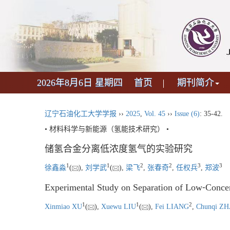
2026年8月6日 星期四
首页
期刊简介
辽宁石油化工大学学报
››
2025
,
Vol. 45
››
Issue (6)
: 35-42.
• 材料科学与新能源（氢能技术研究） •
储氢合金分离低浓度氢气的实验研究
1
1
2
2
3
3
徐鑫淼
(
),
刘学武
(
),
梁飞
,
张春奇
,
任权兵
,
郑波
Experimental Study on Separation of Low⁃Conce
1
1
2
Xinmiao XU
(
),
Xuewu LIU
(
),
Fei LIANG
,
Chunqi Z