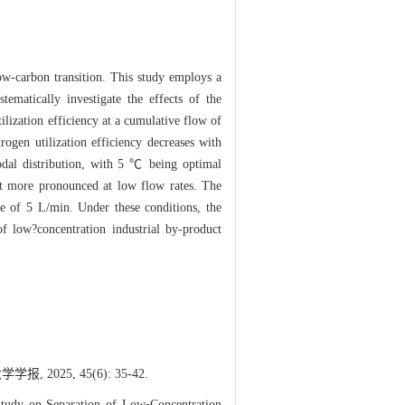
low-carbon transition. This study employs a
tematically investigate the effects of the
lization efficiency at a cumulative flow of
rogen utilization efficiency decreases with
odal distribution, with 5 ℃ being optimal
ent more pronounced at low flow rates. The
te of 5 L/min. Under these conditions, the
f low?concentration industrial by-product
25, 45(6): 35-42.
y on Separation of Low⁃Concentration