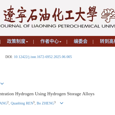
政策制度
作者中心
编委会
转到高
DOI:
10.12422/j.issn.1672-6952.2025.06.005
ntration Hydrogen Using Hydrogen Storage Alloys
2
3
3
HANG
,
Quanbing REN
,
Bo ZHENG