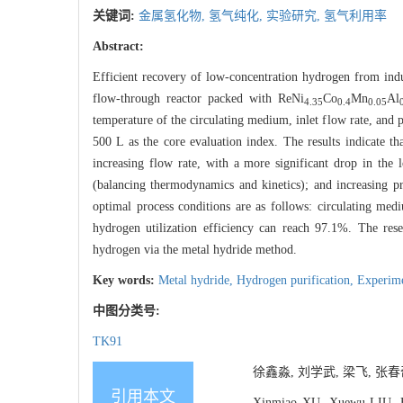
关键词:
金属氢化物,
氢气纯化,
实验研究,
氢气利用率
Abstract:
Efficient recovery of low-concentration hydrogen from indus
flow-through reactor packed with ReNi
Co
Mn
Al
4.35
0.4
0.05
temperature of the circulating medium, inlet flow rate, and 
500 L as the core evaluation index. The results indicate th
increasing flow rate, with a more significant drop in th
(balancing thermodynamics and kinetics); and increasing p
optimal process conditions are as follows: circulating me
hydrogen utilization efficiency can reach 97.1%. The rese
hydrogen via the metal hydride method.
Key words:
Metal hydride,
Hydrogen purification,
Experime
中图分类号:
TK91
徐鑫淼, 刘学武, 梁飞, 张春奇
引用本文
Xinmiao XU, Xuewu LIU, F